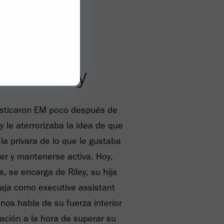
on EM: la
a de Tracy
nosticaron EM poco después de
y le aterrorizaba la idea de que
la privara de lo que le gustaba
er y mantenerse activa. Hoy,
 se encarga de Riley, su hija
baja como executive assistant
 nos habla de su fuerza interior
ación a la hora de superar su