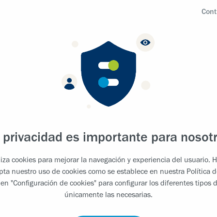
Cont
innovaciones tecnológicas para comprender me
resultados de los pacientes. Sin dejar de desar
productos existentes, aspiramos a impulsar so
prevención y la cura de la EM. Para ello, pro
incluyen lo siguiente: nuevos enfoques terapé
celulares con vacunas; la exploración de nu
remielinización y neuroprotección; y, el desarr
adicionales que presenten una predictibilidad 
 privacidad es importante para nosot
iliza cookies para mejorar la navegación y experiencia del usuario. H
epta nuestro uso de cookies como se establece en nuestra
Política 
 en "Configuración de cookies" para configurar los diferentes tipos d
únicamente las necesarias.