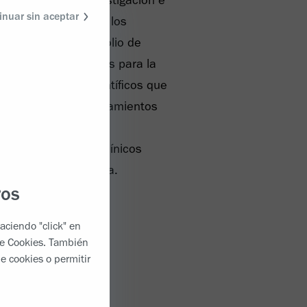
inuar sin aceptar
jor la EM y mejorar los
rollar nuestro portfolio de
luciones innovadoras para la
movemos avances científicos que
uticos, como los tratamientos
evos mecanismos de
ollo de modelos preclínicos
traslacional mejorada.
ros
aciendo "click" en
de Cookies
. También
e cookies o permitir