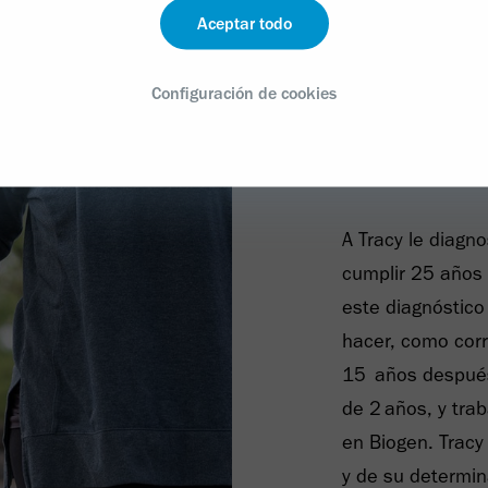
Aceptar todo
Historias
Vivir c
Configuración de cookies
histori
A Tracy le diag
cumplir 25 años 
este diagnóstico 
hacer, como corr
15 años después,
de 2 años, y tra
en Biogen. Tracy
y de su determin