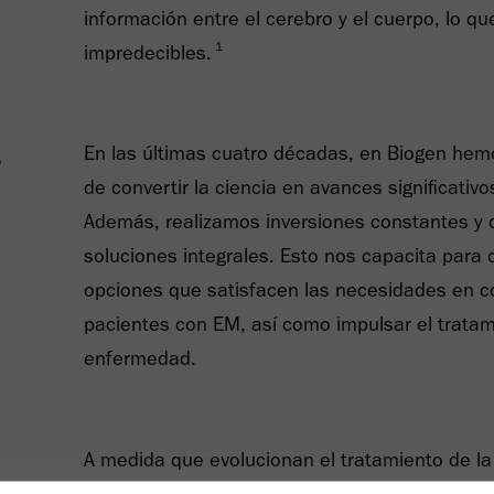
información entre el cerebro y el cuerpo, lo q
1
impredecibles.
e
En las últimas cuatro décadas, en Biogen he
de convertir la ciencia en avances significati
Además, realizamos inversiones constantes y 
soluciones integrales. Esto nos capacita para
opciones que satisfacen las necesidades en c
pacientes con EM, así como impulsar el tratam
enfermedad.
A medida que evolucionan el tratamiento de la
pacientes, en Biogen nos enfocamos en nuevas 